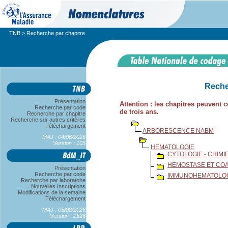
TNB
> Recherche par chapitre
Reche
Présentation
Attention : les chapitres peuvent
Recherche par code
de trois ans.
Recherche par chapitre
Recherche sur autres critères
Téléchargement
ARBORESCENCE NABM
MAJ : 04/06/2026
Version : 105
HEMATOLOGIE
CYTOLOGIE - CHIMIE
HEMOSTASE ET CO
Présentation
Recherche par code
IMMUNOHEMATOLO
Recherche par laboratoire
Nouvelles Inscriptions
Modifications de la semaine
Téléchargement
MAJ : 05/08/2026
Version : 1526