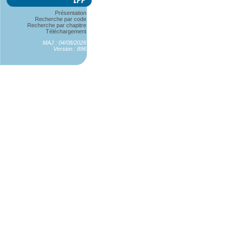
Présentation
Recherche par code
Recherche par chapitre
Téléchargement
MAJ : 04/08/2026
Version : 896