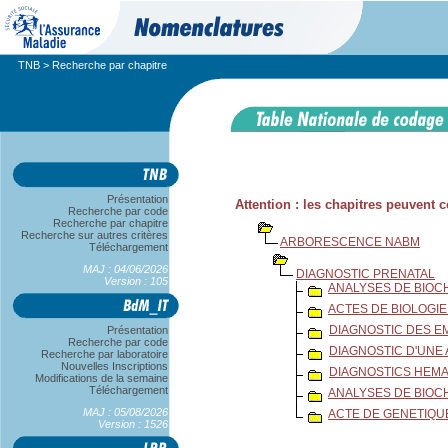
TNB
> Recherche par chapitre
Présentation
Attention : les chapitres peuvent
Recherche par code
Recherche par chapitre
Recherche sur autres critères
ARBORESCENCE NABM
Téléchargement
MAJ : 04/06/2026
DIAGNOSTIC PRENATAL
Version : 105
ANALYSES DE BIOC
ACTES DE BIOLOGI
DIAGNOSTIC DES E
Présentation
Recherche par code
DIAGNOSTIC D'UNE
Recherche par laboratoire
Nouvelles Inscriptions
DIAGNOSTICS HEMA
Modifications de la semaine
Téléchargement
ANALYSES DE BIOC
MAJ : 05/08/2026
ACTE DE GENETIQU
Version : 1526