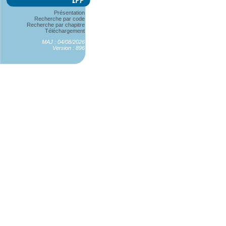
Présentation
Recherche par code
Recherche par chapitre
Téléchargement
MAJ : 04/08/2026
Version : 896