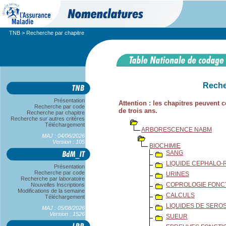
TNB
> Recherche par chapitre
Reche
Présentation
Attention : les chapitres peuvent
Recherche par code
de trois ans.
Recherche par chapitre
Recherche sur autres critères
Téléchargement
ARBORESCENCE NABM
MAJ : 04/06/2026
Version : 105
BIOCHIMIE
SANG
LIQUIDE CEPHALO-
Présentation
Recherche par code
URINES
Recherche par laboratoire
COPROLOGIE FONC
Nouvelles Inscriptions
Modifications de la semaine
CALCULS
Téléchargement
LIQUIDES DE SEROS
MAJ : 05/08/2026
Version : 1526
SUEUR