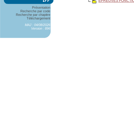
EPREUVES FONCTI
Présentation
Recherche par code
Recherche par chapitre
Téléchargement
MAJ : 04/08/2026
Version : 896