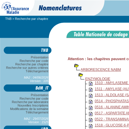
TNB
> Recherche par chapitre
Présentation
Attention : les chapitres peuvent
Recherche par code
Recherche par chapitre
Recherche sur autres critères
ARBORESCENCE NABM
Téléchargement
MAJ : 04/06/2026
ENZYMOLOGIE
Version : 105
1510 - AMYLASEMIE
1511 - AMYLASE (A
1513 - ALDOLASE (
Présentation
Recherche par code
0514 - PHOSPHATASE
Recherche par laboratoire
Nouvelles Inscriptions
0516 - ALANINE AM
Modifications de la semaine
Téléchargement
0517 - ASPARTATE 
MAJ : 29/07/2026
0522 - TRANSAMINAS
Version : 1525
1518 - GLUCOSE-6