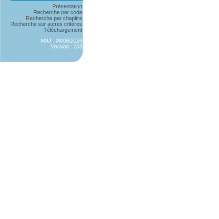
Présentation
Recherche par code
Recherche par chapitre
Recherche sur autres critères
Téléchargement
MAJ : 04/06/2026
Version : 105