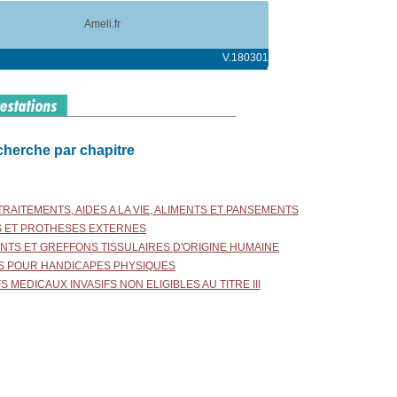
Ameli.fr
V.180301
herche par chapitre
R TRAITEMENTS, AIDES A LA VIE, ALIMENTS ET PANSEMENTS
SES ET PROTHESES EXTERNES
MPLANTS ET GREFFONS TISSULAIRES D'ORIGINE HUMAINE
ULES POUR HANDICAPES PHYSIQUES
TIFS MEDICAUX INVASIFS NON ELIGIBLES AU TITRE III