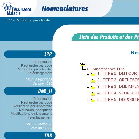
LPP
> Recherche par chapitre
Rec
Présentation
Recherche par code
0 - Arborescence LPP
Recherche par chapitre
Téléchargement
1 - TITRE 1 : DM POU
MAJ : 04/08/2026
2 - TITRE 2 : ORTHE
Version : 896
3 - TITRE 3 : DMI, I
4 - TITRE 4 : VEHIC
Présentation
5 - TITRE 5 : DISPOSI
Recherche par code
Recherche par laboratoire
Nouvelles Inscriptions
Modifications de la semaine
Téléchargement
MAJ : 05/08/2026
Version : 1526